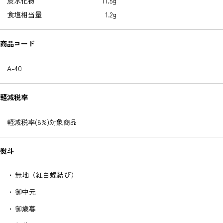
炭水化物
11.5g
食塩相当量
1.2g
商品コード
A-40
軽減税率
軽減税率(8%)対象商品
熨斗
無地（紅白蝶結び）
御中元
御歳暮