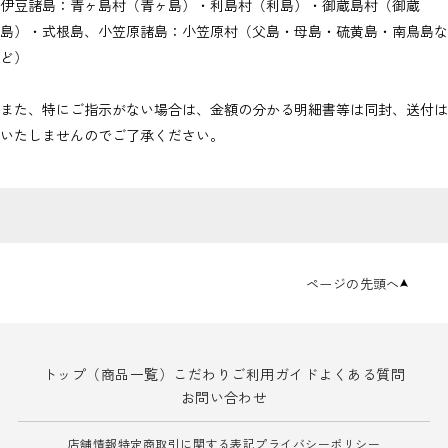
伊豆諸島：青ヶ島村（青ヶ島）・利島村（利島）・御蔵島村（御蔵
島）・式根島、小笠原諸島：小笠原村（父島・母島・硫黄島・南鳥島な
ど）
また、特にご指示がない場合は、金額の分かる明細書等は同封、送付は
いたしませんのでご了承ください。
ページの先頭へ
トップ（商品一覧）
こだわり
ご利用ガイド
よくある質問
お問い合わせ
店舗情報
特定商取引に関する表記
プライバシーポリシー